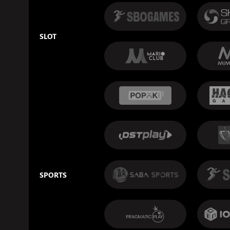
SLOT
SPORTS