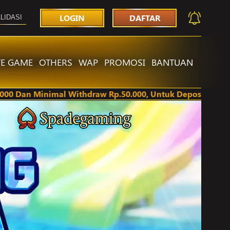
LOGIN
DAFTAR
VE GAME
OTHERS
WAP
PROMOSI
BANTUAN
 Minimal Withdraw Rp.50.000, Untuk Deposit Menggunakan P