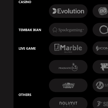
CASINO
TEMBAK IKAN
LIVE GAME
OTHERS