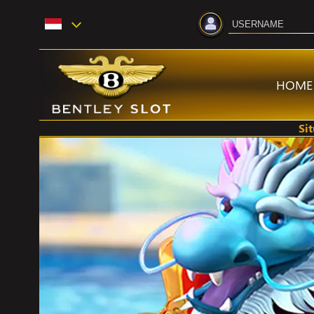
HOME
Situs Judi Sl