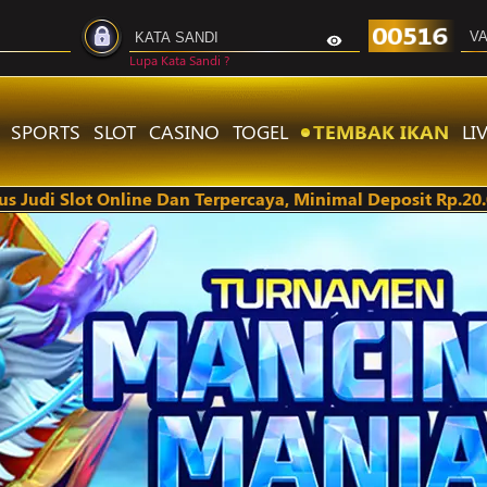
Lupa Kata Sandi ?
SPORTS
SLOT
CASINO
TOGEL
TEMBAK IKAN
LI
ot Online Dan Terpercaya, Minimal Deposit Rp.20.000 Dan