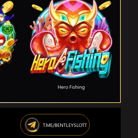
Hero Fishing
T.ME/BENTLEYSLOTT