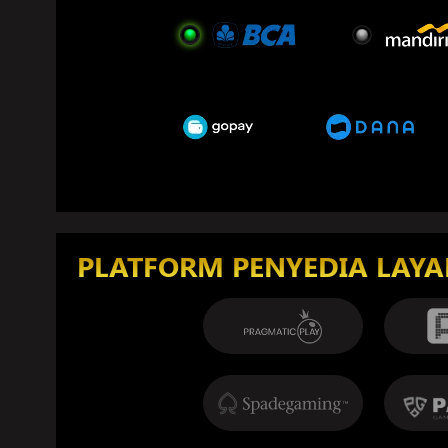
PLATFORM PENYEDIA LAY