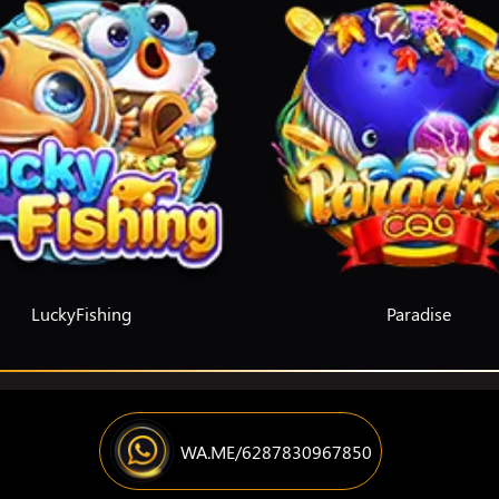
LuckyFishing
Paradise
WA.ME/6287830967850