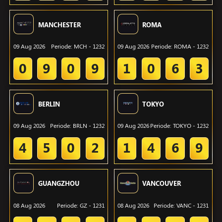
MANCHESTER
ROMA
09 Aug 2026
Periode
:
MCH
-
1232
09 Aug 2026
Periode
:
ROMA
-
1232
0
9
0
9
1
0
6
3
BERLIN
TOKYO
09 Aug 2026
Periode
:
BRLN
-
1232
09 Aug 2026
Periode
:
TOKYO
-
1232
4
5
0
2
1
4
6
9
GUANGZHOU
VANCOUVER
08 Aug 2026
Periode
:
GZ
-
1231
08 Aug 2026
Periode
:
VANC
-
1231