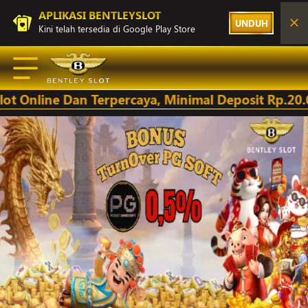
APLIKASI BENTLEYSLOT
UNDUH
Kini telah tersedia di Google Play Store
ot Online Dan Terpercaya, Minimal Deposit Rp.20