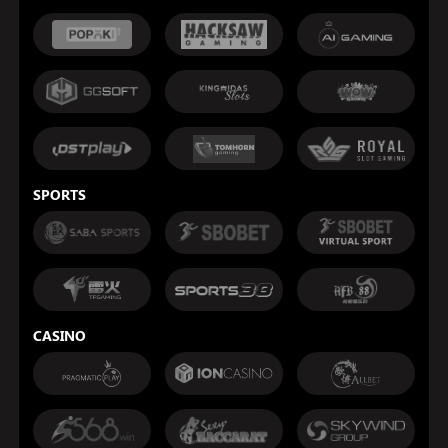
SPORTS
CASINO