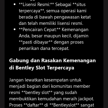
**Lisensi Resmi:** Sebagai **situs
terpercaya**, semua operasi kami
berada di bawah pengawasan ketat
dan telah memiliki lisensi resmi.
**Pencairan Cepat:** Kemenangan
Anda, besar maupun kecil, dijamin
**pasti dibayar** dengan proses
penarikan dana tercepat.
Gabung dan Rasakan Kemenangan
di Bentley Slot Terpercaya
Jangan lewatkan kesempatan untuk
menjadi bagian dari komunitas member
resmi **bentley slot** yang sudah
membuktikan kemudahan meraih jackpot.
Proses **daftar** di **Bentleyslot** sangat