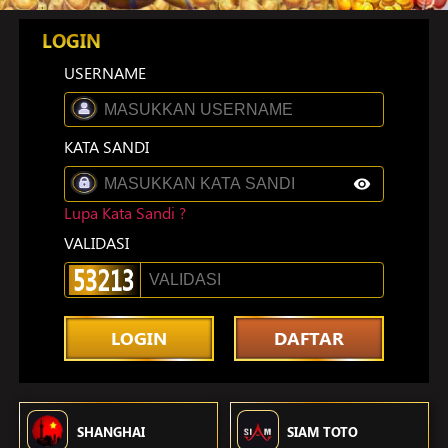
LOGIN
USERNAME
KATA SANDI
Lupa Kata Sandi ?
VALIDASI
LOGIN
DAFTAR
SHANGHAI
SIAM TOTO